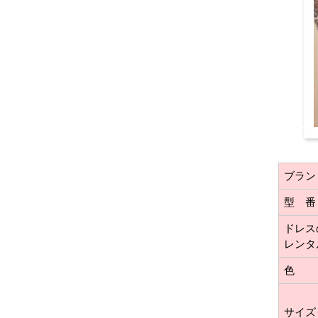
ブラン
型 番
ドレス
レンタ
色
サイズ