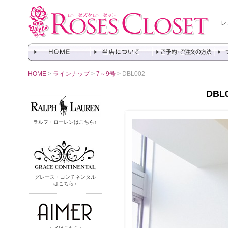
レ
HOME
>
ラインナップ
>
7～9号
> DBL002
DBL00
ラルフ・ローレンはこちら♪
グレース・コンチネンタル
はこちら♪